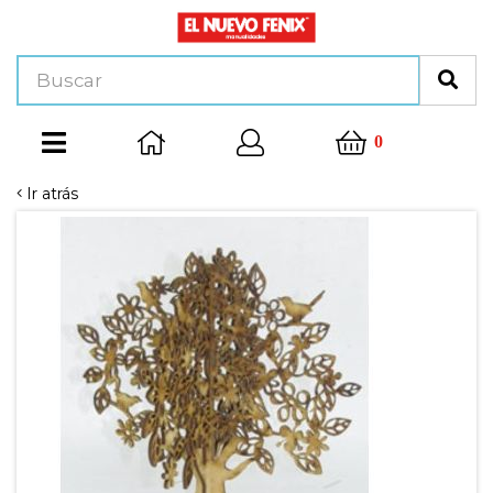
0
Ir atrás