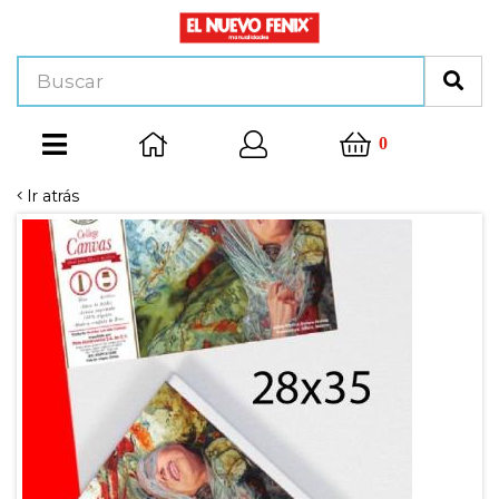
0
Ir atrás