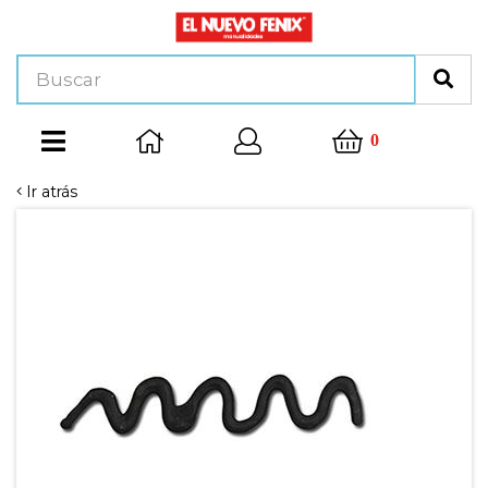
0
Ir atrás