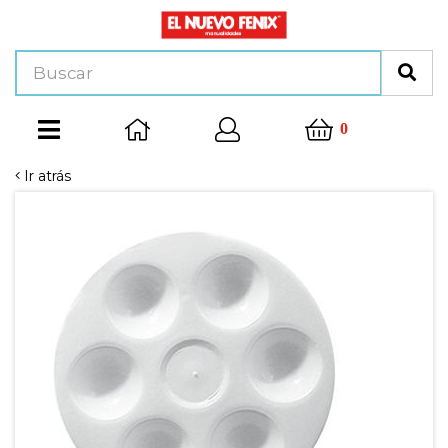
0
Ir atrás