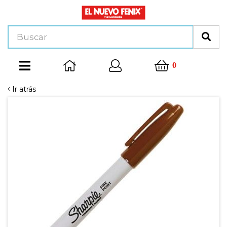
0
Ir atrás