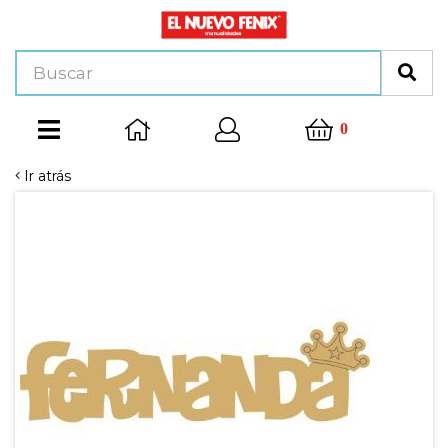
0
Ir atrás