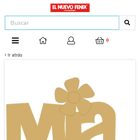
0
Ir atrás