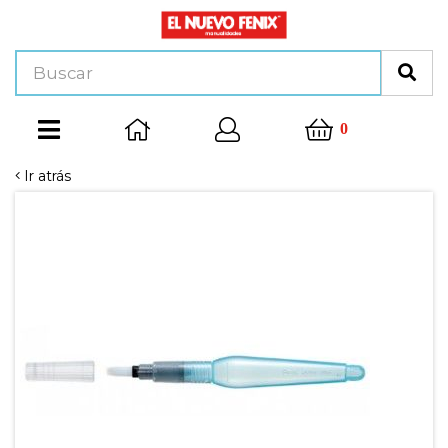
0
Ir atrás