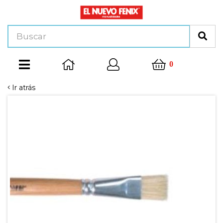
0
Ir atrás