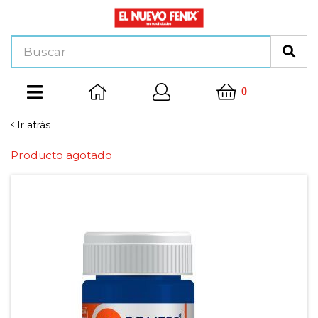
0
Ir atrás
Producto agotado