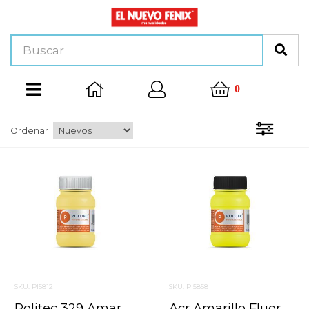
0
Ordenar
SKU: PI5812
SKU: PI5858
Politec 329 Amar. Pastel 100 Ml Pintura Acrilica
Acr.amarillo Fluor.100ml.l-800