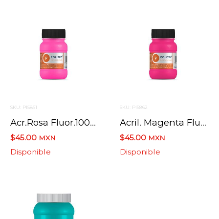
SKU: PI5861
SKU: PI5862
Acr.rosa Fluor.100ml.l-800
Acril. Magenta Fluor 100 Ml L- 800
$45.00
$45.00
MXN
MXN
Disponible
Disponible