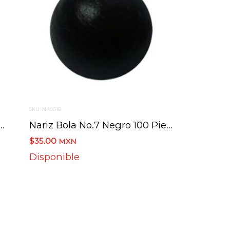
SKU: NA0018
a No.6 Rosa 100 Piezas1.5 Cm
Nariz Bola No.7 Negro 100 Piezas
$35.00
MXN
Disponible