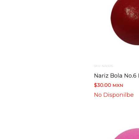
SKU: NA0016
$30.00
MXN
No Disponilbe