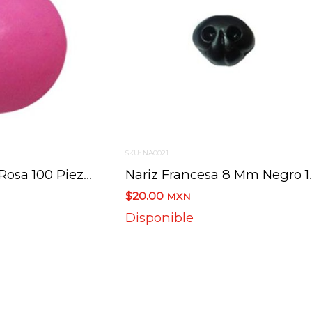
SKU: NA0021
Nariz Bola No.7 Rosa 100 Piezas
Nariz France
$20.00
MXN
Disponible