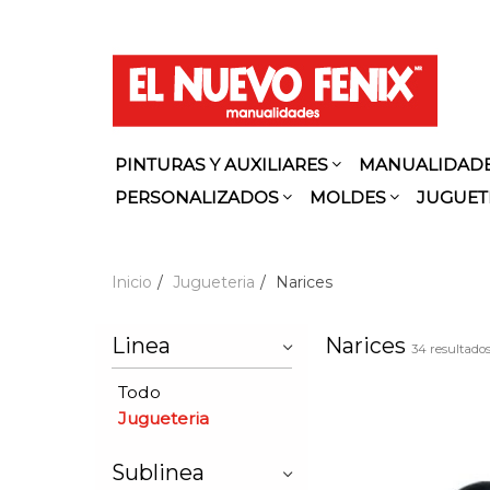
PINTURAS Y AUXILIARES
MANUALIDAD
PERSONALIZADOS
MOLDES
JUGUET
Inicio
Jugueteria
Narices
Linea
Narices
34 resultado
Todo
Jugueteria
Sublinea