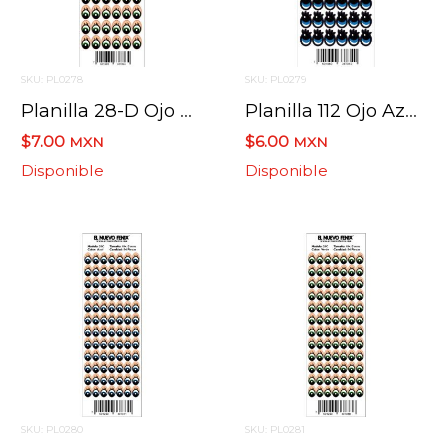
SKU: PL0278
SKU: PL0279
Planilla 28-D Ojo Verde 60 Pzas. Nacional 20 X 13 Mm
Planilla 112 Ojo Azul 48 Pzas. Nacional 20 X 13 Mm
$7.00
$6.00
MXN
MXN
Disponible
Disponible
SKU: PL0280
SKU: PL0281