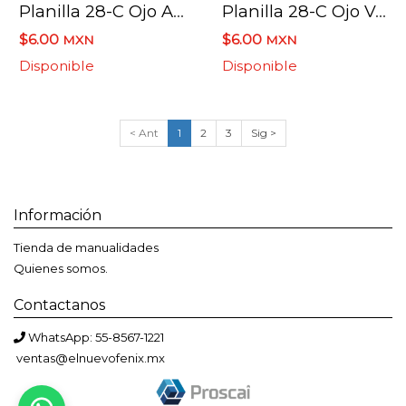
Planilla 28-C Ojo Azul 84 Pzas. Nacional 10 X 15 Mm
Planilla 28-C Ojo Verde 84 Pzas. Nacional 10 X 15 Mm
$6.00
$6.00
MXN
MXN
Disponible
Disponible
< Ant
1
2
3
Sig >
Información
Tienda de manualidades
Quienes somos.
Contactanos
WhatsApp: 55-8567-1221
ventas@elnuevofenix.mx
Bienvenido a El Nuevo Fénix