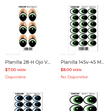
SKU: PL0253
SKU: PL0264
Planilla 28-H Ojo Verde 6 Pzas. Nacional 46 X 74 Mm
Planilla 145v-45 Mm Ojo Verde 18 Pzas. Nacional 45 X 31 Mm
$7.00
$8.00
MXN
MXN
Disponible
No Disponilbe