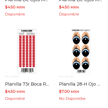
$4.50
$4.50
MXN
MXN
Disponible
Disponible
SKU: PL0251
SKU: PL0252
Planilla 73r Boca Roja 100 Pzas.nacional 9.5 X 5 Mm
Planilla 28-H Ojo Azul 6 Pzas. Nacional 46 X 74 Mm
$4.50
$7.00
MXN
MXN
Disponible
No Disponilbe