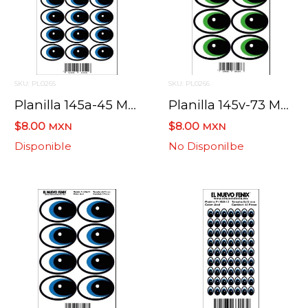
SKU: PL0265
SKU: PL0266
Planilla 145a-45 Mm Ojo Azul 18 Pzas. Nacional 45 X 31 Mm
Planilla 145v-73 Mm Ojo Verde 8 Pzas. Nacional 48 X 73 Mm
$8.00
$8.00
MXN
MXN
Disponible
No Disponilbe