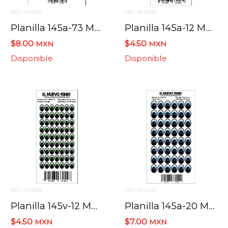
SKU: PL0267
SKU: PL0268
Planilla 145a-73 Mm Ojo Azul 8 Pzas. Nacional 48 X 73 Mm
Planilla 145a-12 Mm Ojo Azul 63 Pzas. Nacional 8 X 12 Mm
$8.00
$4.50
MXN
MXN
Disponible
Disponible
SKU: PL0269
SKU: PL0270
Planilla 145v-12 Mm Ojo Verde 63 Pzas. Nacional 8 X 12 Mm
Planilla 145a-20 Mm Ojo Azul 48 Pzas. Nacional 20 X 14 Mm
$4.50
$7.00
MXN
MXN