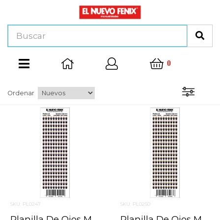
0
Ordenar
SKU: PL0247
SKU: PL0250
Planilla De Ojos Modelo 28 5x8mm Azul 200 Pzas. Nacional
Planilla De Ojos Modelo 28 5x8mm Verde 200 Pzas. Nacional