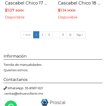
Cascabel Chico 17 Mm No.6
Cascabel Chico 18 Mm No.7
$1.07
$1.14
MXN
MXN
Disponible
Disponible
< Ant
1
2
3
...
11
12
Sig >
Información
Tienda de manualidades
Quienes somos.
Contactanos
WhatsApp: 55-8567-1221
ventas@elnuevofenix.mx
Bienvenido a El Nuevo Fénix