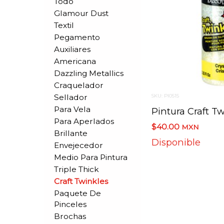
Todo
Glamour Dust
Textil
Pegamento
Auxiliares
Americana
Dazzling Metallics
Craquelador
Sellador
SKU: PI0515
Para Vela
Para Aperlados
$40.00
MXN
Brillante
Disponible
Envejecedor
Medio Para Pintura
Triple Thick
Craft Twinkles
Paquete De
Pinceles
Brochas