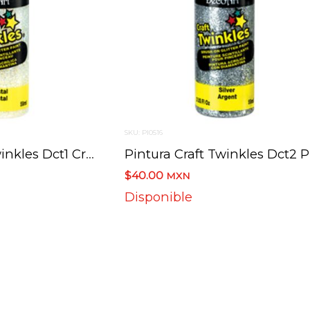
SKU: PI0516
Pintura Craft Twinkles Dct1 Cristal 59 Ml.
Pin
$40.00
MXN
Disponible