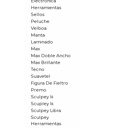
Electronica
Herramientas
Sellos
Peluche
Velboa
Manta
Laminado
Max
Max Doble Ancho
Max Brillante
Tecno
Suavetel
Figura De Fieltro
Premo
Sculpey Iii
Scupley Iii.
Sculpey Libra
Sculpey
Herramientas