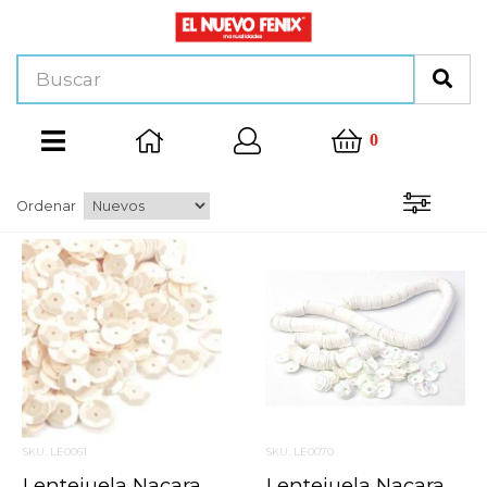
0
Ordenar
SKU: LE0061
SKU: LE0070
Lentejuela Nacarada No.6 Blanco 201
Lentejuela Nacarada No.6 Blanco Iris 219