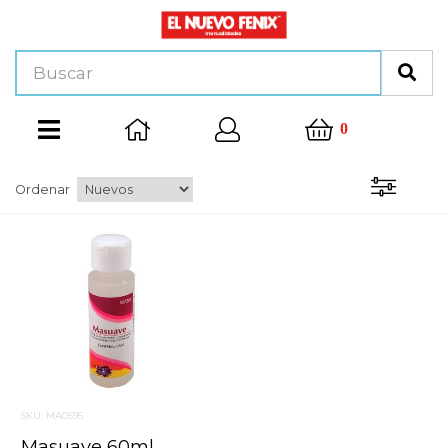
0
Ordenar
SKU: MA0595
Masuave 60ml.