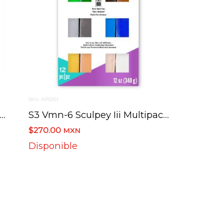
SKU: AP0261
ms-12 Arcilla Polimerica Premo Multipack
S3 Vmn-6 Sculpey Iii Multipack 12 Piezas Naturals
$270.00
MXN
Disponible