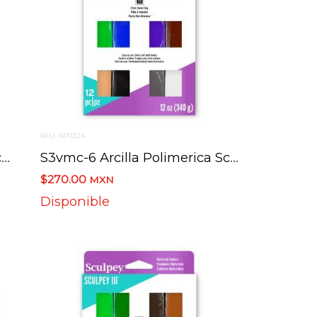
SKU: AP0224
S3vmb-6 Arcilla Polimerica Sculpey Iii Multipack
S3vmc-6 Arcilla Polimerica Sculpey Iii Multipack
$270.00
MXN
Disponible