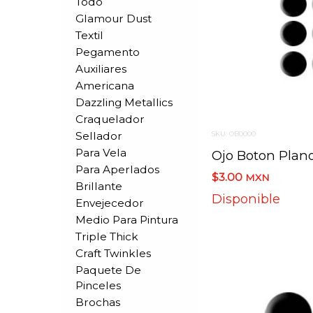
Todo
Glamour Dust
Textil
Pegamento
Auxiliares
Americana
Dazzling Metallics
Craquelador
Sellador
SKU: OB0000
Para Vela
Ojo Boton Plano
Para Aperlados
$3.00
MXN
Brillante
Disponible
Envejecedor
Medio Para Pintura
Triple Thick
Craft Twinkles
Paquete De
Pinceles
Brochas