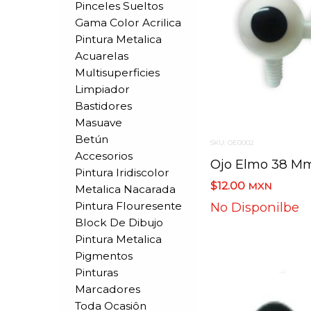
Pinceles Sueltos
Gama Color Acrilica
Pintura Metalica
Acuarelas
Multisuperficies
Limpiador
Bastidores
Masuave
Betún
SKU: OE0002
Accesorios
Ojo Elmo 38 M
Pintura Iridiscolor
$12.00
MXN
Metalica Nacarada
Pintura Flouresente
No Disponilbe
Block De Dibujo
Pintura Metalica
Pigmentos
Pinturas
Marcadores
Toda Ocasiôn