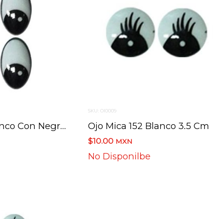
SKU: OI0009
Ojo Mica 141 Blanco Con Negro 2.8 Cm
Ojo Mica 152 Blanco 3.5 Cm
$10.00
MXN
No Disponilbe