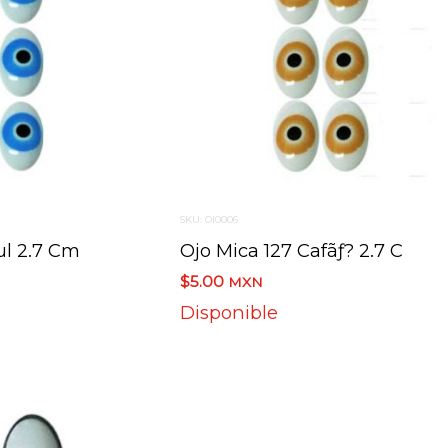
SKU: OI0006
ul 2.7 Cm
Ojo Mica 127 Cafãƒ? 2.7 C
$5.00
MXN
Disponible