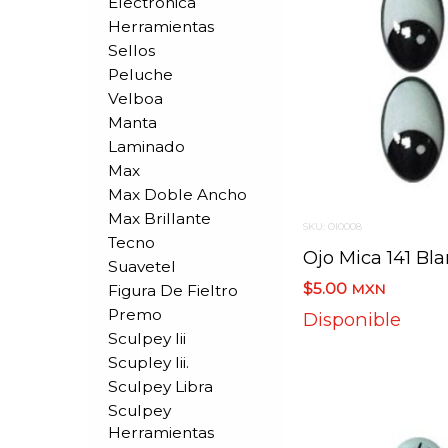
Electronica
Herramientas
Sellos
Peluche
Velboa
Manta
Laminado
Max
Max Doble Ancho
Max Brillante
SKU: OI0008
Tecno
Suavetel
$5.00
Figura De Fieltro
MXN
Premo
Disponible
Sculpey Iii
Scupley Iii.
Sculpey Libra
Sculpey
Herramientas