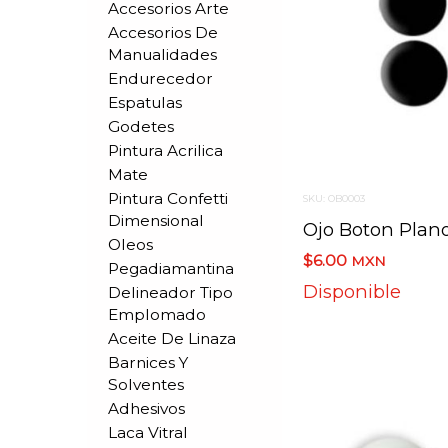
Accesorios Arte
Accesorios De
Manualidades
Endurecedor
Espatulas
Godetes
Pintura Acrilica
Mate
Pintura Confetti
SKU: OB0003
Dimensional
Ojo Boton Plano
Oleos
$6.00
MXN
Pegadiamantina
Disponible
Delineador Tipo
Emplomado
Aceite De Linaza
Barnices Y
Solventes
Adhesivos
Laca Vitral