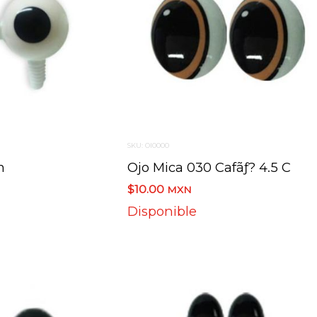
SKU: OI0000
m
Ojo Mica 030 Cafãƒ? 4.5 C
$10.00
MXN
Disponible