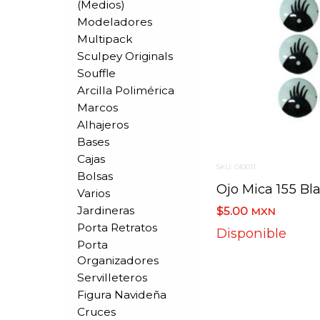
(medios)
Modeladores
Multipack
Sculpey Originals
Souffle
Arcilla Polimérica
Marcos
Alhajeros
Bases
Cajas
SKU: OI0011
Bolsas
Ojo Mica 155 Bl
Varios
Jardineras
$5.00
MXN
Porta Retratos
Disponible
Porta
Organizadores
Servilleteros
Figura Navideña
Cruces