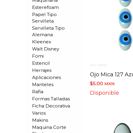
Maquinaria
Esterefoam
Papel Tipo
Servilleta
Servilleta Tipo
Alemana
Kleenex
Walt Disney
Fomi
Estencil
SKU: OI0005
Herrajes
Ojo Mica 127 Az
Aplicaciones
$5.00
MXN
Manteles
Rafia
Disponible
Formas Talladas
Ficha Decorativa
Varios
Makins
Maquina Corte