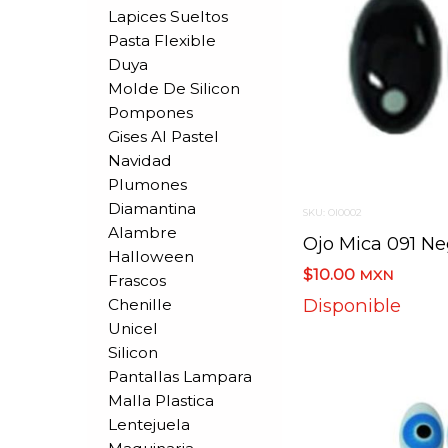
Lapices Sueltos
Pasta Flexible
Duya
Molde De Silicon
Pompones
Gises Al Pastel
Navidad
Plumones
Diamantina
SKU: OI0002
Alambre
Ojo Mica 091 N
Halloween
$10.00
MXN
Frascos
Disponible
Chenille
Unicel
Silicon
Pantallas Lampara
Malla Plastica
Lentejuela