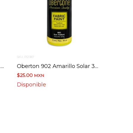
SKU: PI2387
Oberton 900 Blanco Titanio 30 Ml
Oberton 902 Amarillo Solar 30 Ml
$25.00
MXN
Disponible