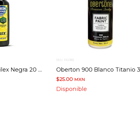
SKU: PI2385
Tinta China Acrilex Negra 20 Ml
$25.00
MXN
Disponible