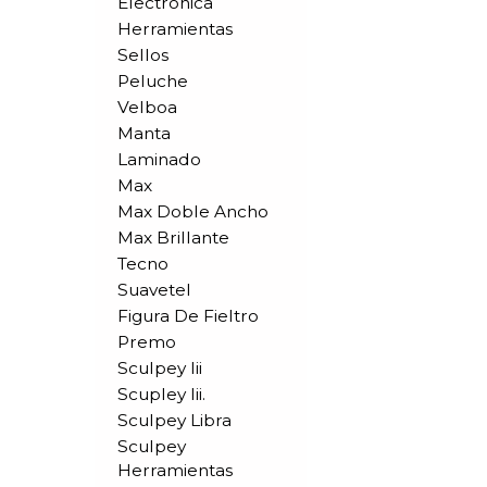
Electronica
Herramientas
Sellos
Peluche
Velboa
Manta
Laminado
Max
Max Doble Ancho
Max Brillante
Tecno
Suavetel
Figura De Fieltro
Premo
Sculpey Iii
Scupley Iii.
Sculpey Libra
Sculpey
Herramientas