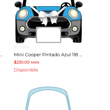
SKU: ML0929
 Redondo 30 Cms X 25.5 Cms
Mini Cooper Pintado Azul 118 Cms X 115 Cms
$230.00
MXN
Disponible