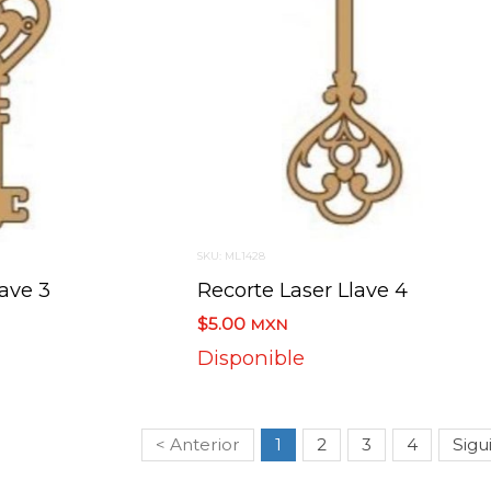
SKU: ML1428
lave 3
Recorte Laser Llave 4
$5.00
MXN
Disponible
< Anterior
1
2
3
4
Sigu