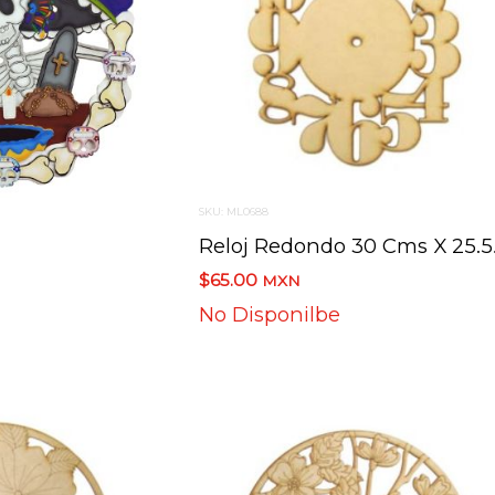
SKU: ML0688
Reloj
$65.00
MXN
No Disponilbe