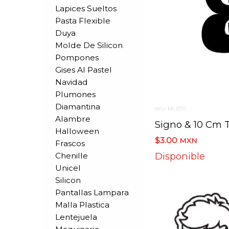
Lapices Sueltos
Pasta Flexible
Duya
Molde De Silicon
Pompones
Gises Al Pastel
Navidad
Plumones
Diamantina
SKU: ML1370
Alambre
Halloween
$3.00
MXN
Frascos
Disponible
Chenille
Unicel
Silicon
Pantallas Lampara
Malla Plastica
Lentejuela