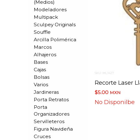
(medios)
Modeladores
Multipack
Sculpey Originals
Souffle
Arcilla Polimérica
Marcos
Alhajeros
Bases
Cajas
SKU: ML1427
Bolsas
Recorte Laser L
Varios
Jardineras
$5.00
MXN
Porta Retratos
No Disponilbe
Porta
Organizadores
Servilleteros
Figura Navideña
Cruces