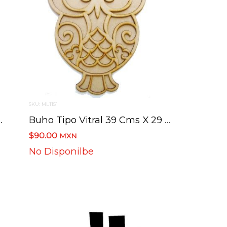
SKU: ML1151
28 Cms X 27 Cms
Buho Tipo Vitral 39 Cms X 29 Cms
$90.00
MXN
No Disponilbe