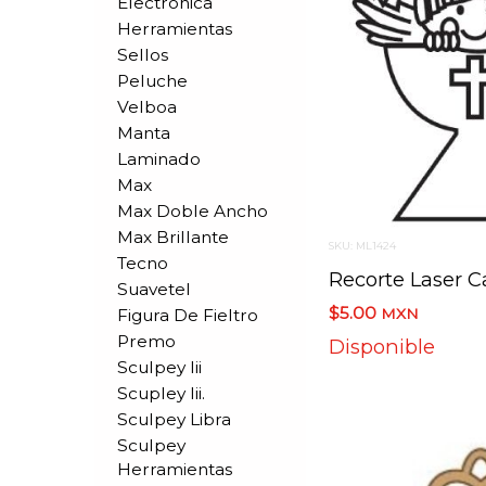
Electronica
Herramientas
Sellos
Peluche
Velboa
Manta
Laminado
Max
Max Doble Ancho
Max Brillante
SKU: ML1424
Tecno
Recorte Laser C
Suavetel
$5.00
Figura De Fieltro
MXN
Premo
Disponible
Sculpey Iii
Scupley Iii.
Sculpey Libra
Sculpey
Herramientas