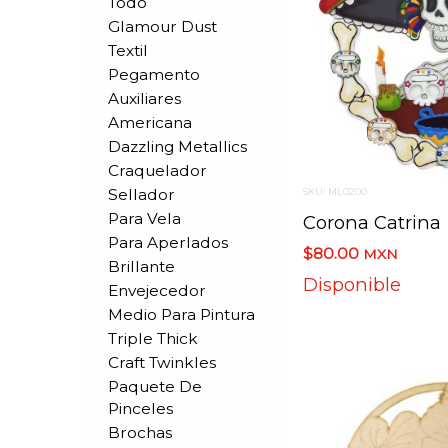
Todo
Glamour Dust
Textil
Pegamento
Auxiliares
Americana
Dazzling Metallics
Craquelador
Sellador
SKU: ML0200
Para Vela
Corona Catrina
Para Aperlados
$80.00
MXN
Brillante
Disponible
Envejecedor
Medio Para Pintura
Triple Thick
Craft Twinkles
Paquete De
Pinceles
Brochas