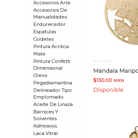
Accesorios Arte
Accesorios De
Manualidades
Endurecedor
Espatulas
Godetes
Pintura Acrilica
Mate
Pintura Confetti
SKU: ML1033
Dimensional
Oleos
$130.00
MXN
Pegadiamantina
Disponible
Delineador Tipo
Emplomado
Aceite De Linaza
Barnices Y
Solventes
Adhesivos
Laca Vitral