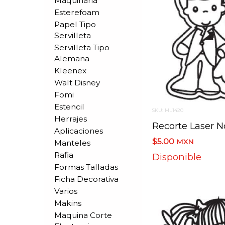
Maquinaria
Esterefoam
Papel Tipo
Servilleta
Servilleta Tipo
Alemana
Kleenex
Walt Disney
Fomi
Estencil
SKU: ML1420
Herrajes
Recorte Laser N
Aplicaciones
$5.00
MXN
Manteles
Rafia
Disponible
Formas Talladas
Ficha Decorativa
Varios
Makins
Maquina Corte