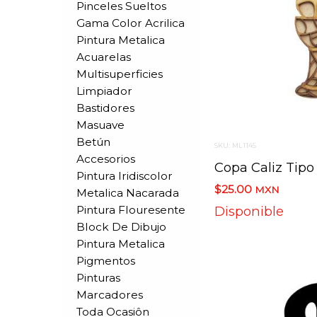
Pinceles Sueltos
Gama Color Acrilica
Pintura Metalica
Acuarelas
Multisuperficies
Limpiador
Bastidores
Masuave
Betún
SKU: ML1145
Accesorios
Pintura Iridiscolor
$25.00
MXN
Metalica Nacarada
Pintura Flouresente
Disponible
Block De Dibujo
Pintura Metalica
Pigmentos
Pinturas
Marcadores
Toda Ocasiôn