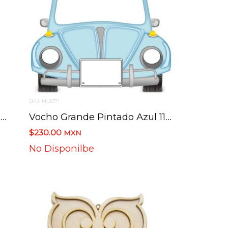
SKU: ML1071
Mandala Flores 45 Cms De Diametro
Vocho Grande Pintado Azul 115 Cms X 118 Cms
$230.00
MXN
No Disponilbe