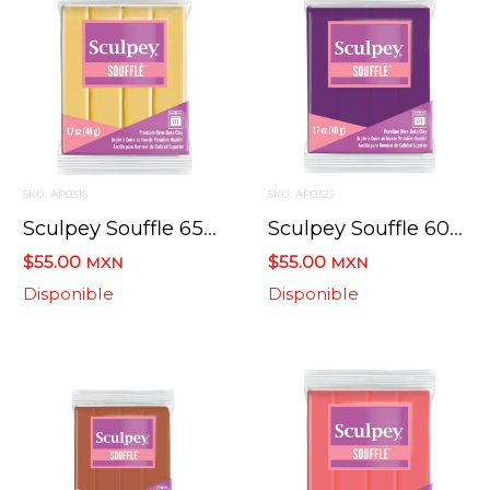
SKU: AP0316
SKU: AP0325
Sculpey Souffle 6521 Amarillo Ocre/yellow Ochre 48.2 G
Sculpey Souffle 6002 Uva / Grape 48.2 Grs
$55.00
$55.00
MXN
MXN
Disponible
Disponible