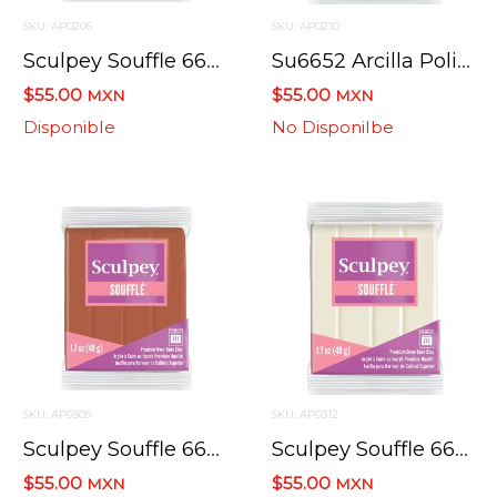
SKU: AP0206
SKU: AP0210
Sculpey Souffle 6629 Pistache / Pistachio 48.2 Grs.
Su6652 Arcilla Polimerica Sculpey Souffle Azul Claro P
$55.00
$55.00
MXN
MXN
Disponible
No Disponilbe
SKU: AP0309
SKU: AP0312
Sculpey Souffle 6665 Canela / Cinnamon 48.2 Grs
Sculpey Souffle 6647 Marfil/ivory 48.2 Grs
$55.00
$55.00
MXN
MXN