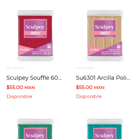
SKU: AP0197
SKU: AP0199
Sculpey Souffle 6083 Pastel De Cereza / Cherry Pie 48.2 Grs.
Su6301 Arcilla Polimerica Sculpey Souffle Cafe Con Leche
$55.00
$55.00
MXN
MXN
Disponible
Disponible