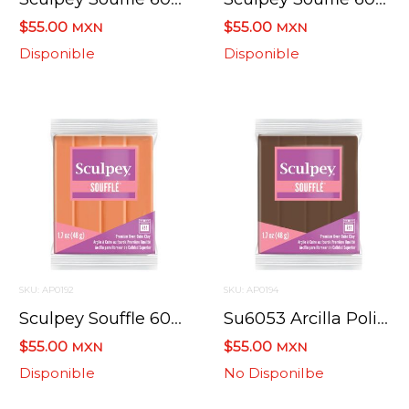
$55.00
$55.00
MXN
MXN
Disponible
Disponible
SKU: AP0192
SKU: AP0194
Sculpey Souffle 6033 Calabaza / Pumpkin 48.2 Grs.
Su6053 Arcilla Polimerica Sculpey Souffle Vaquero
$55.00
$55.00
MXN
MXN
Disponible
No Disponilbe