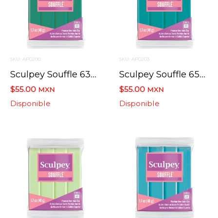
SKU: AP0200
SKU: AP0203
Sculpey Souffle 6323 Jade / Jade 48.2 Grs.
Sculpey Souffle 6505 Vidrio De Mar / Sea Glass 48.2 Grs.
$55.00
$55.00
MXN
MXN
Disponible
Disponible