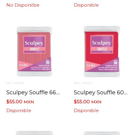
No Disponilbe
Disponible
SKU: AP0313
SKU: AP0315
Sculpey Souffle 6653 Guayaba / Guava 48.2 Grs
Sculpey Souffle 6004 Frambuesa / Raspberry 48.2 Gramos
$55.00
$55.00
MXN
MXN
Disponible
Disponible