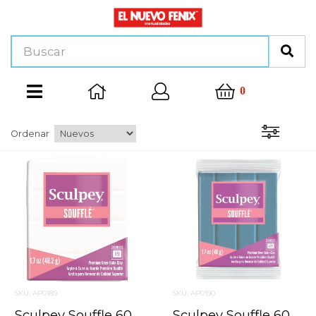
0
Ordenar
SKU: AP0189
SKU: AP0190
Sculpey Souffle 6001 Iglu / Igloo 48.2 Grs.
Sculpey Souffle 6003 Arcilla Gris Azulado / Bluestone 48.2