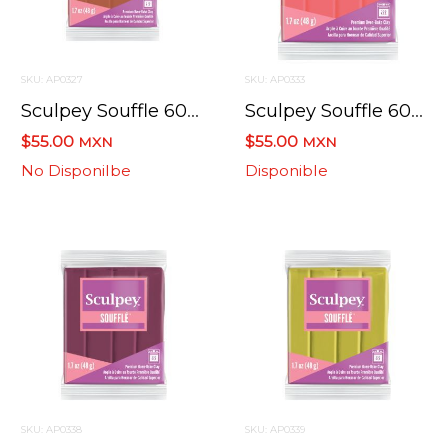
SKU: AP0327
SKU: AP0333
Sculpey Souffle 6007 Shamock / Trebol 48.2 Grs
Sculpey Souffle 6009 Mandarin / Mandarina 48.2 Grs
$55.00
$55.00
MXN
MXN
No Disponilbe
Disponible
SKU: AP0338
SKU: AP0339