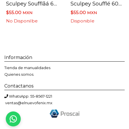
Sculpey Soufflãá 6028 Cabernet 48 Gramo
Sculpey Soufflé 6019 Cítrico 48 Gramos
$55.00
$55.00
MXN
MXN
No Disponilbe
Disponible
Información
Tienda de manualidades
Quienes somos.
Contactanos
WhatsApp: 55-8567-1221
ventas@elnuevofenix.mx
Bienvenido a El Nuevo Fénix
Solemos responder en menos de una hora