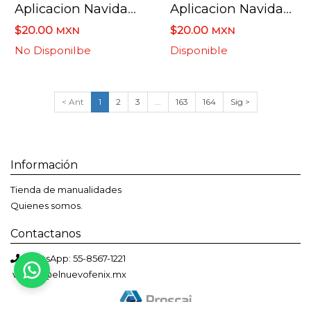
Aplicacion Navidad2 Cartulina Bateria
Aplicacion Navidad 3 Cartulina Bateria
$20.00
$20.00
MXN
MXN
No Disponilbe
Disponible
< Ant
1
2
3
...
163
164
Sig >
Información
Tienda de manualidades
Quienes somos.
Contactanos
Bienvenido a El Nuevo Fénix
WhatsApp: 55-8567-1221
Solemos responder en menos de una hora
ventas@elnuevofenix.mx