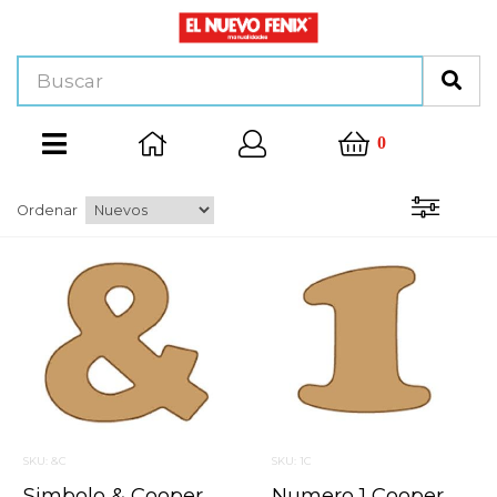
0
Ordenar
SKU: &C
SKU: 1C
Simbolo & Cooper Mini 4 X 6 Cms.
Numero 1 Cooper Mini 4 X 6 Cms.