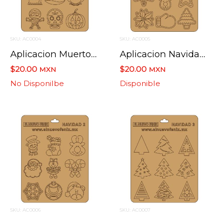
SKU: AC0004
SKU: AC0005
Aplicacion Muertos Cartulina Bateria
Aplicacion Navidad Cartulina Bateria
$20.00
$20.00
MXN
MXN
No Disponilbe
Disponible
SKU: AC0006
SKU: AC0007