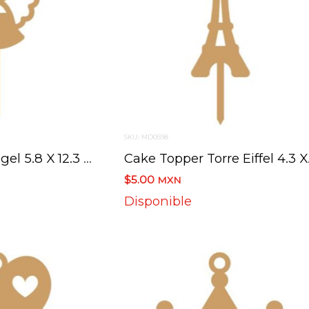
SKU: MD0598
Cake Topper Angel 5.8 X 12.3 Cm
Cake T
$5.00
MXN
Disponible