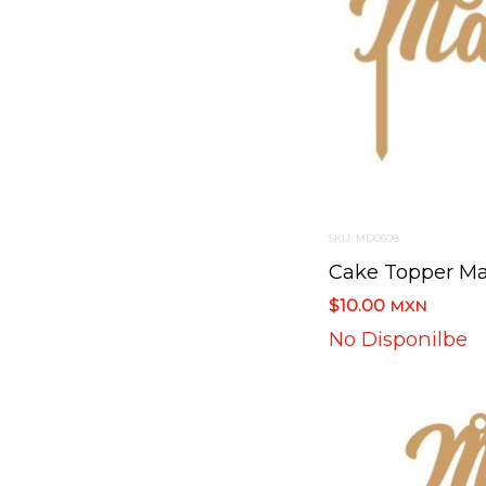
SKU: MD0608
$10.00
MXN
No Disponilbe