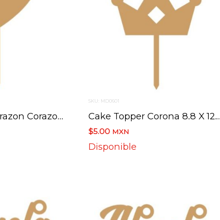
SKU: MD0601
Cake Topper Corazon Corazon 7 X 11.6 Cm
Cake Topper Coro
$5.00
MXN
Disponible