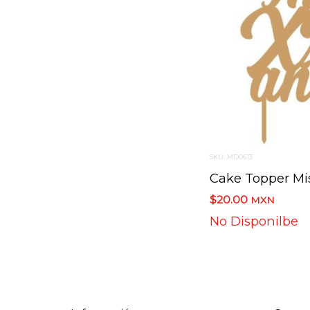
SKU: MD0613
$20.00
MXN
No Disponilbe