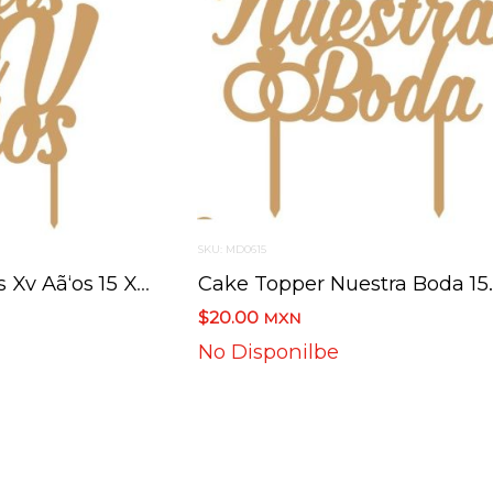
SKU: MD0615
Cake Topper Mis Xv Aã‘os 15 X 21.7 C
$20.00
MXN
No Disponilbe