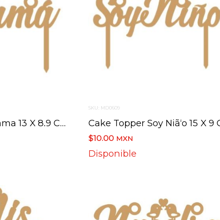
SKU: MD0609
Cake Topper Mama 13 X 8.9 Cm
Cake Topper Soy Niã‘o 15 X 9 
$10.00
MXN
Disponible