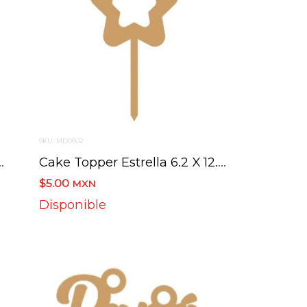
SKU: MD0602
na 8.8 X 12.7 Cm
Cake Topper Estrella 6.2 X 12.7 Cm
$5.00
MXN
Disponible