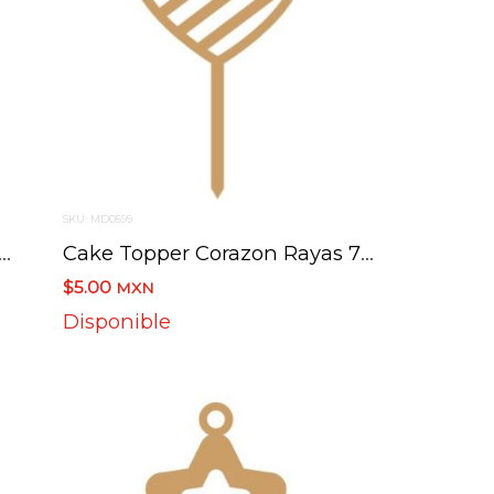
SKU: MD0599
opper Torre Eiffel 4.3 X 14 Cm
Cake Topper Corazon Rayas 7 X 12 Cm
$5.00
MXN
Disponible