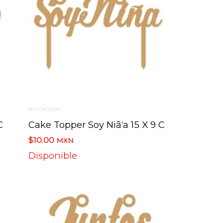
SKU: MD0610
C
Cake Topper Soy Niã‘a 15 X 9 C
$10.00
MXN
Disponible