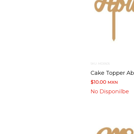
SKU: MD0605
$10.00
MXN
No Disponilbe