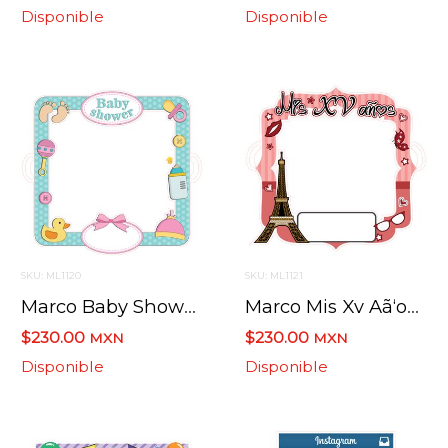
Disponible
Disponible
SKU: ML1120
SKU: ML1121
Marco Baby Shower Pintado 103 Cms X 99 Cms
Marco Mis Xv Aã‘os 117 Cms X 107.5 Cm
$230.00
$230.00
MXN
MXN
Disponible
Disponible