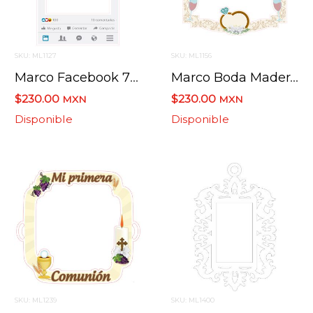
SKU: ML1127
SKU: ML1156
Marco Facebook 77 Cms X 117 Cms
Marco Boda Madera Laser Impreso 100 Cms X 110 Cms
$230.00
$230.00
MXN
MXN
Disponible
Disponible
SKU: ML1239
SKU: ML1400