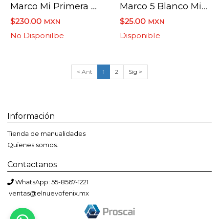
Marco Mi Primera Comunion Madera 95.5 Cms X 87.5 Cms
Marco 5 Blanco Mini 9 X 14 Cms.
$230.00
$25.00
MXN
MXN
No Disponilbe
Disponible
< Ant
1
2
Sig >
Información
Tienda de manualidades
Quienes somos.
Contactanos
WhatsApp: 55-8567-1221
ventas@elnuevofenix.mx
Bienvenido a El Nuevo Fénix