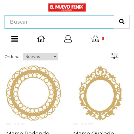
0
Ordenar
SKU: MDL001
SKU: MDL002
Marco Redondo
Marco Ovalado