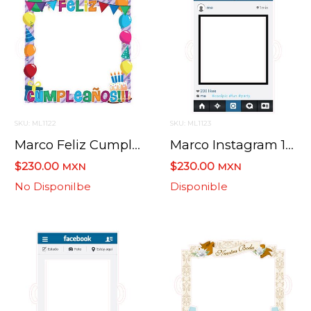
SKU: ML1122
SKU: ML1123
Marco Feliz Cumpleaã‘os 102 Cms X 103 Cm
Marco Instagram 117 Cms X 77 Cms
$230.00
$230.00
MXN
MXN
No Disponilbe
Disponible