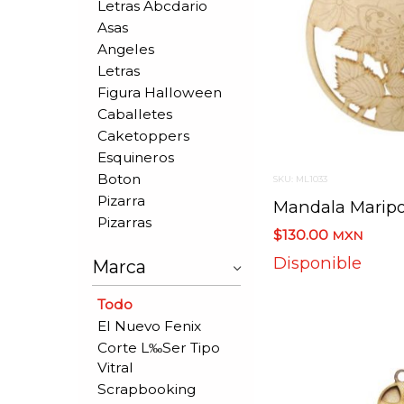
Letras Abcdario
Asas
Angeles
Letras
Figura Halloween
Caballetes
Caketoppers
Esquineros
Boton
SKU: ML1033
Pizarra
Pizarras
$130.00
MXN
Disponible
Marca
Todo
El Nuevo Fenix
Corte L‰ser Tipo
Vitral
Scrapbooking