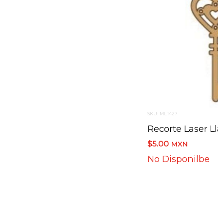
SKU: ML1427
Recorte Laser L
$5.00
MXN
No Disponilbe