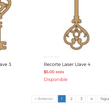
SKU: ML1428
lave 3
Recorte Laser Llave 4
$5.00
MXN
Disponible
< Anterior
1
2
3
4
Sigu