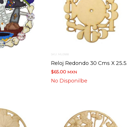
SKU: ML0688
Reloj
$65.00
MXN
No Disponilbe