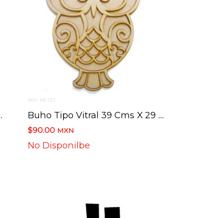
SKU: ML1151
28 Cms X 27 Cms
Buho Tipo Vitral 39 Cms X 29 Cms
$90.00
MXN
No Disponilbe