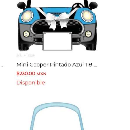
SKU: ML0929
 Redondo 30 Cms X 25.5 Cms
Mini Cooper Pintado Azul 118 Cms X 115 Cms
$230.00
MXN
Disponible