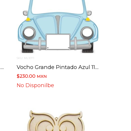
SKU: ML1071
Mandala Flores 45 Cms De Diametro
Vocho Grande Pintado Azul 115 Cms X 118 Cms
$230.00
MXN
No Disponilbe