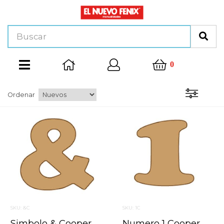
0
Ordenar
SKU: &C
SKU: 1C
Simbolo & Cooper Mini 4 X 6 Cms.
Numero 1 Cooper Mini 4 X 6 Cms.