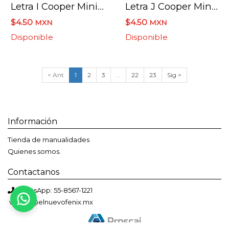
Letra I Cooper Mini 4 X 6 Cms.
Letra J Cooper Mini 4 X 6 Cms.
$4.50
$4.50
MXN
MXN
Disponible
Disponible
< Ant
1
2
3
...
22
23
Sig >
Información
Tienda de manualidades
Quienes somos.
Contactanos
Bienvenido a El Nuevo Fénix
WhatsApp: 55-8567-1221
Solemos responder en menos de una hora
ventas@elnuevofenix.mx