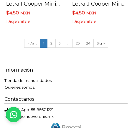
Letra I Cooper Mini 4 X 6 Cms.
Letra J Cooper Mini 4 X 6 Cms.
$4.50
$4.50
MXN
MXN
Disponible
Disponible
< Ant
1
2
3
...
23
24
Sig >
Información
Tienda de manualidades
Quienes somos.
Contactanos
Bienvenido a El Nuevo Fénix
WhatsApp: 55-8567-1221
Solemos responder en menos de una hora
ventas@elnuevofenix.mx