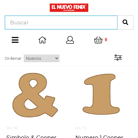
0
Ordenar
SKU: &C
SKU: 1C
Simbolo & Cooper Mini 4 X 6 Cms.
Numero 1 Cooper Mini 4 X 6 Cms.