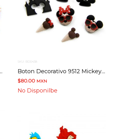
SKU: BD0438
1 Ursula Cruella De Vil Maleficen Disney
Boton Decorativo 9512 Mickey & Minnie Disney
$80.00
MXN
No Disponilbe