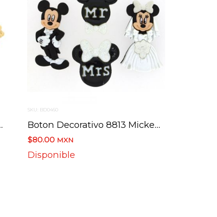
SKU: BD0460
ow White Enojon 3 Botones
Boton Decorativo 8813 Mickey An Minnie Wedding Boda
$80.00
MXN
Disponible