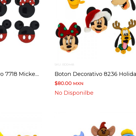
SKU: BD0448
Boton Decorativo 7718 Mickey And Minnie Disney
$80.00
MXN
No Disponilbe