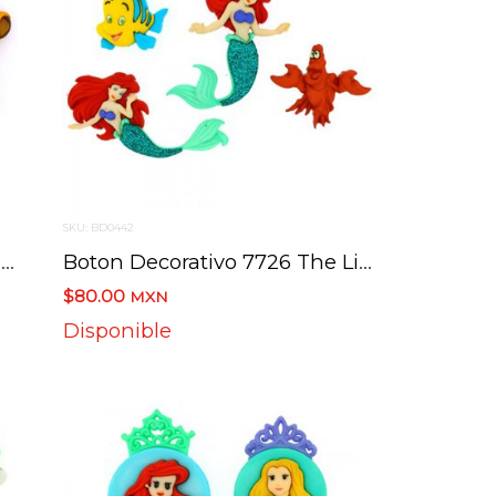
SKU: BD0442
Boton Decorativo 9513 Simba Timon And Pumbaa Disney
Boton Decorativo 7726 The Little Mermaid Disney
$80.00
MXN
Disponible