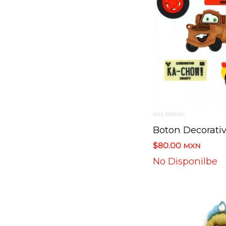
SKU: BD0454
$80.00
MXN
No Disponilbe