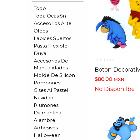
Todo
Toda Ocasiôn
Accesorios Arte
Oleos
Lapices Sueltos
Pasta Flexible
Duya
Accesorios De
SKU: BD0433
Manualidades
Molde De Silicon
$80.00
MXN
Pompones
No Disponilbe
Gises Al Pastel
Navidad
Plumones
Diamantina
Alambre
Adhesivos
Halloween