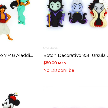
SKU: BD0437
Boton Decorativo 7748 Aladdin Disney
Boton Decorativo 951
$80.00
MXN
No Disponilbe