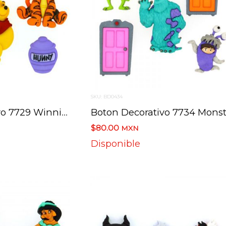
SKU: BD0434
Boton Decorativo 7729 Winnie The Pooh Disney
$80.00
MXN
Disponible