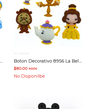
SKU: BD0453
corativo 8959 Cinderella Cenicienta 4 Botones
Boton Decorativo 8956 La Bella Y La Bestia 5 Botones
$80.00
MXN
No Disponilbe