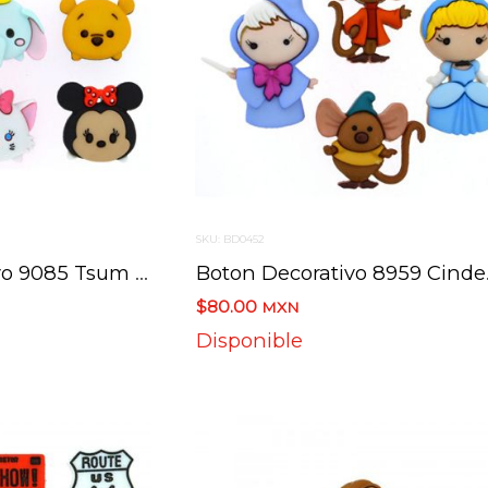
SKU: BD0452
Boton Decorativo 9085 Tsum Tsum Caritas Disney 6 Botones
Boton De
$80.00
MXN
Disponible