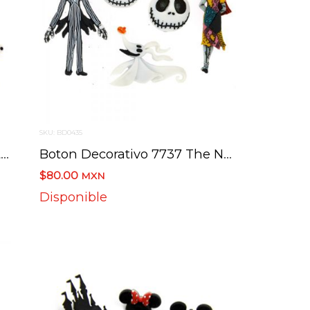
SKU: BD0435
Boton Decorativo 7734 Monster Inc Disney
Boton Decorativo 7737 The Nightmare Bef Chris Disney
$80.00
MXN
Disponible