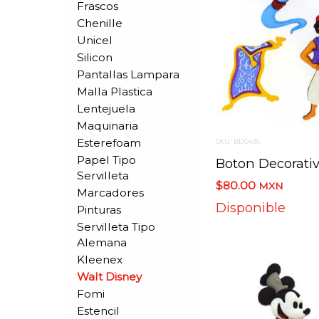
Frascos
Chenille
Unicel
Silicon
Pantallas Lampara
Malla Plastica
Lentejuela
Maquinaria
Esterefoam
SKU: BD0436
Papel Tipo
Servilleta
$80.00
MXN
Marcadores
Disponible
Pinturas
Servilleta Tipo
Alemana
Kleenex
Walt Disney
Fomi
Estencil