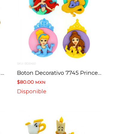
SKU: BD0450
Boton Decorativo 8236 Holiday Heads Disney
Boton Decorativo 7745 Princesas Disney 4 Botones
$80.00
MXN
Disponible