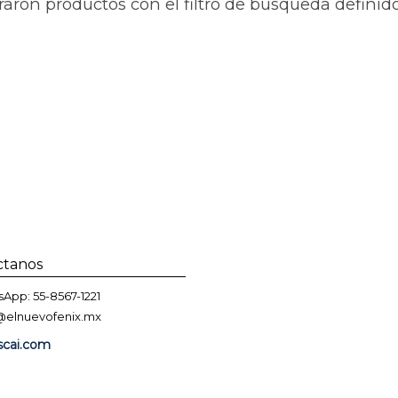
ron productos con el filtro de búsqueda definido, p
ctanos
App: 55-8567-1221
@elnuevofenix.mx
cai.com