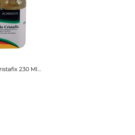
Vidrio Liquido Cristafix 230 Ml Juego Resina 905