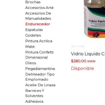
Brochas
Accesorios Arte
Accesorios De
Manualidades
Endurecedor
Espatulas
Godetes
Pintura Acrilica
Mate
SKU: PI7188
Pintura Confetti
Dimensional
$280.00
MXN
Oleos
Disponible
Pegadiamantina
Delineador Tipo
Emplomado
Aceite De Linaza
Barnices Y
Solventes
Adhesivos