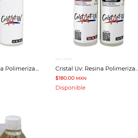
SKU: PI0661
Cristal Uv: Resina Polimerizada Y Endurecedor 2 Pasos 250 Ml
Cristal Uv: Resina Polimerizada Y Endurecedor
$180.00
MXN
Disponible