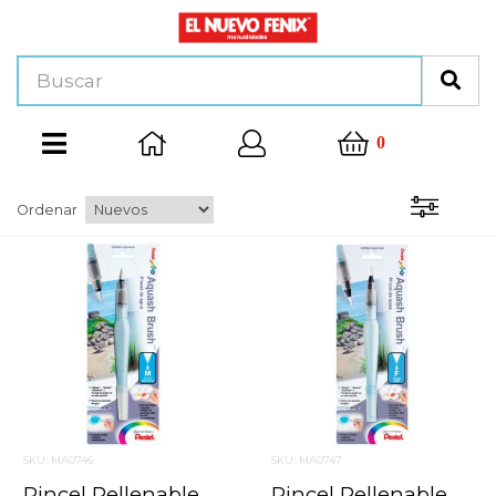
0
Ordenar
SKU: MA0746
SKU: MA0747
Pincel Rellenable Aqua Brush Pentel Mediano Frhbp-M
Pincel Rellenable Aqua Brush Pentel Fino Frhbp-F