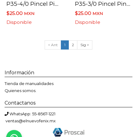
P35-4/0 Pincel Pinto Taklon Para Detalle
P35-3/0 Pincel Pinto Taklon Para Detalle
$25.00
$25.00
MXN
MXN
Disponible
Disponible
< Ant
1
2
Sig >
Información
Tienda de manualidades
Quienes somos.
Contactanos
WhatsApp: 55-8567-1221
ventas@elnuevofenix.mx
Bienvenido a El Nuevo Fénix