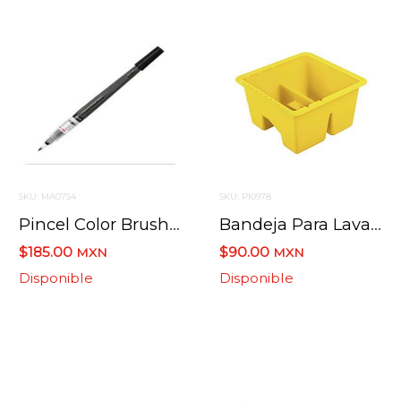
SKU: MA0754
SKU: PI0978
Pincel Color Brush Pentel Tinta Negra Gflbp
Bandeja Para Lavar Pinceles 585 Condor
$185.00
$90.00
MXN
MXN
Disponible
Disponible