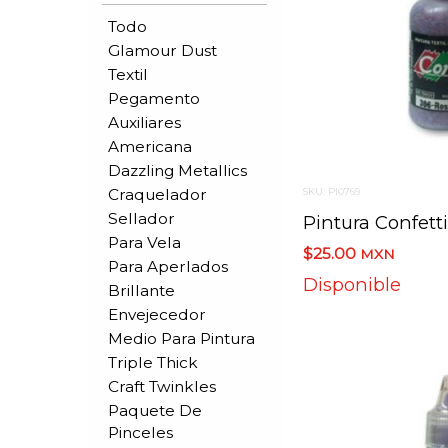
Todo
Glamour Dust
Textil
Pegamento
Auxiliares
Americana
Dazzling Metallics
Craquelador
SKU: PI0769
Sellador
Para Vela
$25.00
MXN
Para Aperlados
Disponible
Brillante
Envejecedor
Medio Para Pintura
Triple Thick
Craft Twinkles
Paquete De
Pinceles