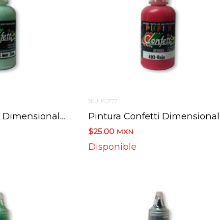
SKU: PI0777
Pintura Confetti Dimensional 333 Verde Lim Diamantada 30 Ml.
Pint
$25.00
MXN
Disponible