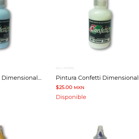
SKU: PI0785
Pintura Confetti Dimensional 129 Azul Pastel 30 Ml.
Pint
$25.00
MXN
Disponible