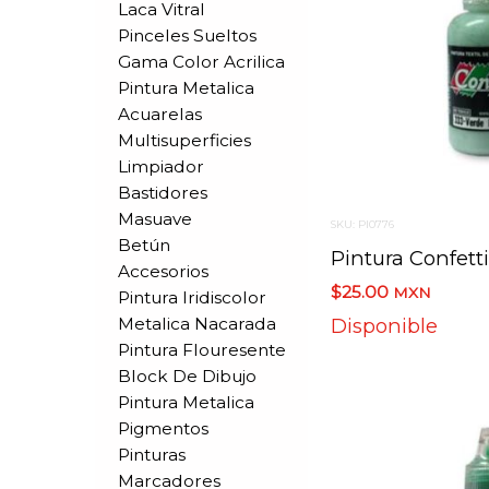
Laca Vitral
Pinceles Sueltos
Gama Color Acrilica
Pintura Metalica
Acuarelas
Multisuperficies
Limpiador
Bastidores
Masuave
SKU: PI0776
Betún
Accesorios
$25.00
MXN
Pintura Iridiscolor
Metalica Nacarada
Disponible
Pintura Flouresente
Block De Dibujo
Pintura Metalica
Pigmentos
Pinturas
Marcadores