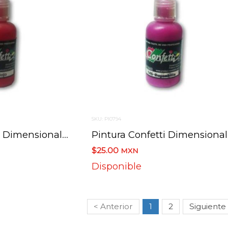
SKU: PI0794
Pintura Confetti Dimensional 144 Rojo 30 Ml.
Pint
$25.00
MXN
Disponible
< Anterior
1
2
Siguiente