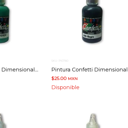
SKU: PI0780
Pintura Confetti Dimensional 406 Verde Puffy 30 Ml.
Pint
$25.00
MXN
Disponible