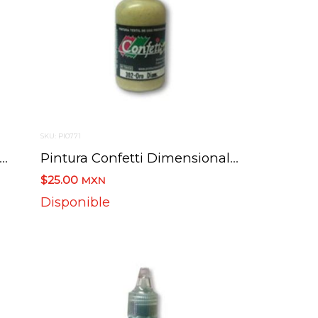
SKU: PI0771
ura Confetti Dimensional 307 Rojo Diamantada 30 Ml.
Pintura Confetti Dimensional 302 Oro Diamantada 30 Ml.
$25.00
MXN
Disponible