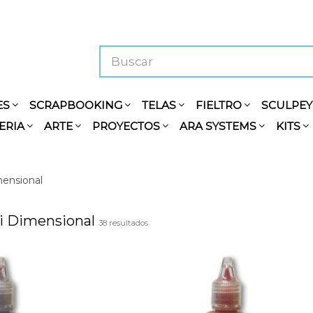
ES
SCRAPBOOKING
TELAS
FIELTRO
SCULPE
ERIA
ARTE
PROYECTOS
ARA SYSTEMS
KITS
mensional
ti Dimensional
38 resultados