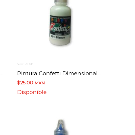
SKU: PI0781
ura Confetti Dimensional 408 Negro Puffy 30 Ml.
Pintura Confetti Dimensional 401 Blanco Puffy 30 Ml.
$25.00
MXN
Disponible