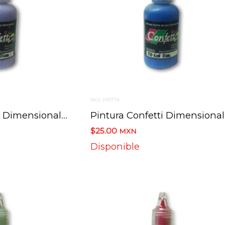
SKU: PI0774
Pintura Confetti Dimensional 311 Lila Diamantada 30 Ml.
Pint
$25.00
MXN
Disponible