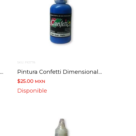
SKU: PI0778
ura Confetti Dimensional 403 Rojo Puffy 30 Ml.
Pintura Confetti Dimensional 426 Azul 30 Ml.
$25.00
MXN
Disponible