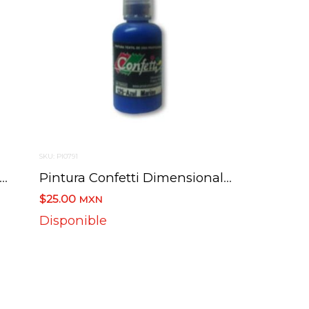
SKU: PI0791
tura Confetti Dimensional 124 Morado 30 Ml.
Pintura Confetti Dimensional 125 Azul Marino 30 Ml.
$25.00
MXN
Disponible