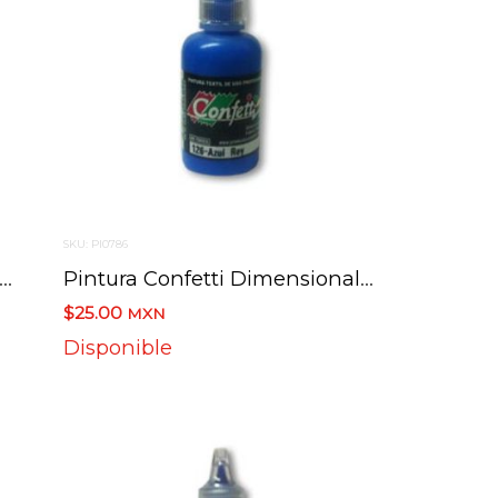
SKU: PI0786
ura Confetti Dimensional 301 Cristal Diamantado 30 Ml.
Pintura Confetti Dimensional 126 Azul Rey 30 Ml.
$25.00
MXN
Disponible