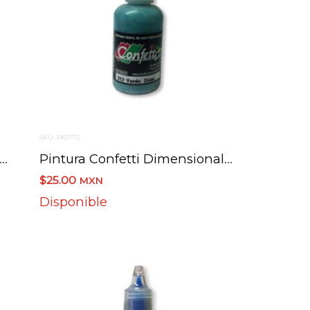
SKU: PI0775
ura Confetti Dimensional 310 Azul Diamantada 30 Ml.
Pintura Confetti Dimensional 312 Verde Diamantada 30 Ml.
$25.00
MXN
Disponible