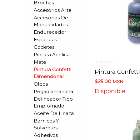
Brochas
Accesorios Arte
Accesorios De
Manualidades
Endurecedor
Espatulas
Godetes
Pintura Acrilica
Mate
SKU: PI0772
Pintura Confetti
Dimensional
$25.00
MXN
Oleos
Disponible
Pegadiamantina
Delineador Tipo
Emplomado
Aceite De Linaza
Barnices Y
Solventes
Adhesivos