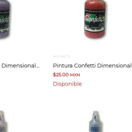
SKU: PI0770
Pintura Confetti Dimensional 306 Rosa Diamantada 30 Ml.
Pint
$25.00
MXN
Disponible