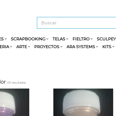
ES
SCRAPBOOKING
TELAS
FIELTRO
SCULPE
ERIA
ARTE
PROYECTOS
ARA SYSTEMS
KITS
lor
05 resultados