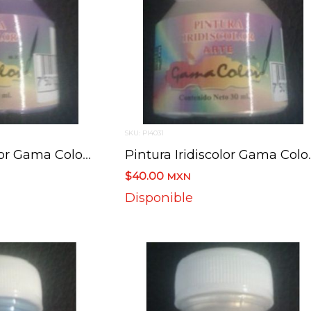
SKU: PI4031
Pintura Iridiscolor Gama Color 703 Violeta 30 Ml
Pintura Iridisc
$40.00
MXN
Disponible