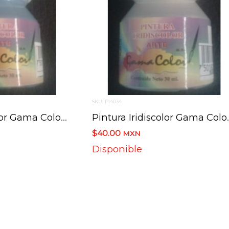
SKU: PI4034
Pintura Iridiscolor Gama Color 702 Blue 30 Ml
Pintura Iridisc
$40.00
MXN
Disponible