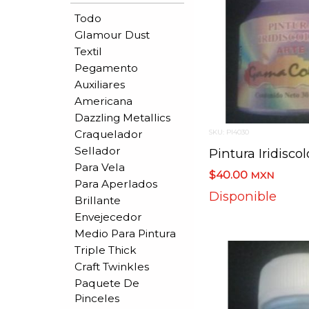
Todo
Glamour Dust
Textil
Pegamento
Auxiliares
Americana
Dazzling Metallics
Craquelador
SKU: PI4030
Sellador
Para Vela
$40.00
MXN
Para Aperlados
Disponible
Brillante
Envejecedor
Medio Para Pintura
Triple Thick
Craft Twinkles
Paquete De
Pinceles