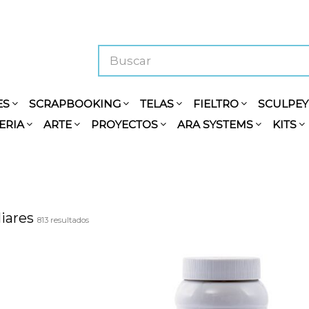
ES
SCRAPBOOKING
TELAS
FIELTRO
SCULPE
ERIA
ARTE
PROYECTOS
ARA SYSTEMS
KITS
liares
813 resultados