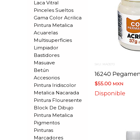
Laca Vitral
Pinceles Sueltos
Gama Color Acrilica
Pintura Metalica
Acuarelas
Multisuperficies
Limpiador
Bastidores
Masuave
SKU: MA0570
Betún
Accesorios
$55.00
MXN
Pintura Iridiscolor
Metalica Nacarada
Disponible
Pintura Flouresente
Block De Dibujo
Pintura Metalica
Pigmentos
Pinturas
Marcadores