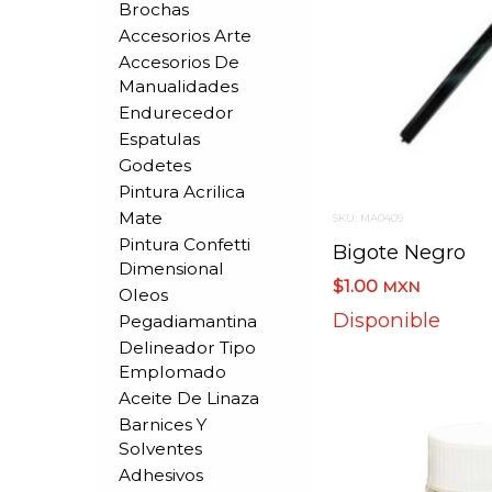
Brochas
Accesorios Arte
Accesorios De
Manualidades
Endurecedor
Espatulas
Godetes
Pintura Acrilica
Mate
SKU: MA0409
Pintura Confetti
Bigote Negro
Dimensional
$1.00
MXN
Oleos
Disponible
Pegadiamantina
Delineador Tipo
Emplomado
Aceite De Linaza
Barnices Y
Solventes
Adhesivos