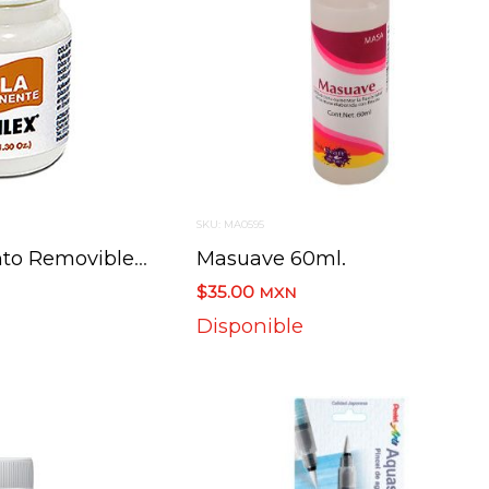
SKU: MA0595
16240 Pegamento Removible Acrilex 37g
Masuave 60ml.
$35.00
MXN
Disponible