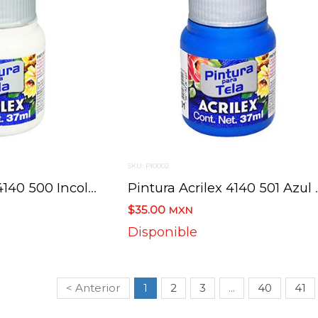
SKU: PI0002
Pintura Acrilex 4140 500 Incoloro 37 Ml
Pintura Acrile
$35.00
MXN
Disponible
< Anterior
1
2
3
...
40
41