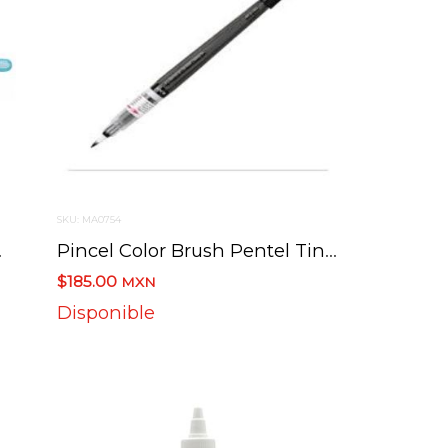
SKU: MA0754
 Frhbp-Mh
Pincel Color Brush Pentel Tinta Negra Gflbp
$185.00
MXN
Disponible