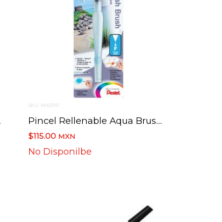
SKU: MA0747
o Frhbp-M
Pincel Rellenable Aqua Brush Pentel Fino Frhbp-F
$115.00
MXN
No Disponilbe