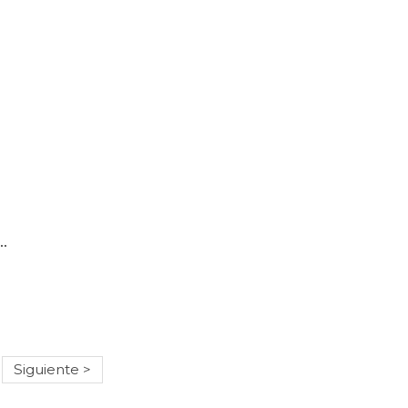
x 4140 501 Azul Turquesa 37 Ml
Siguiente >