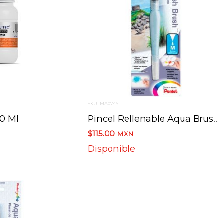
SKU: MA0746
00 Ml
Pincel Rellenable Aqua Brush Pentel Median
$115.00
MXN
Disponible