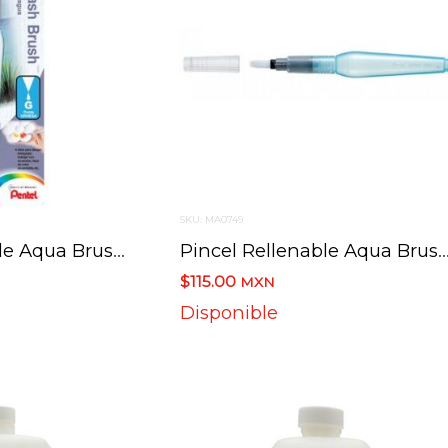
SKU: MA0749
Pincel Rellenable Aqua Brush Pentel Grueso Frhbp-B
Pincel Rellenable Aqua Brush Pentel Plano
$115.00
MXN
Disponible