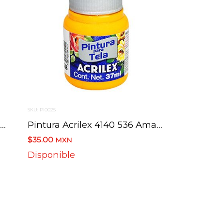
SKU: PI0025
Pintura Acrilex 4140 535 Azul Mar 37 Ml
Pintura Acrilex 4140 536 Amarillo Cadmio 37 Ml
$35.00
MXN
Disponible