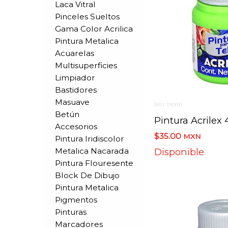
Laca Vitral
Pinceles Sueltos
Gama Color Acrilica
Pintura Metalica
Acuarelas
Multisuperficies
Limpiador
Bastidores
Masuave
SKU: PI0011
Betún
Accesorios
$35.00
MXN
Pintura Iridiscolor
Metalica Nacarada
Disponible
Pintura Flouresente
Block De Dibujo
Pintura Metalica
Pigmentos
Pinturas
Marcadores