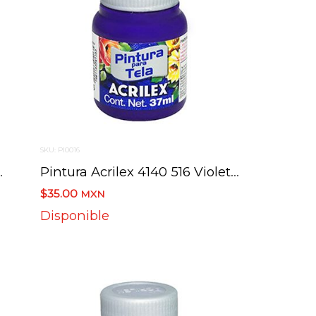
SKU: PI0016
a Quemada 37 Ml
Pintura Acrilex 4140 516 Violeta 37 Ml
$35.00
MXN
Disponible