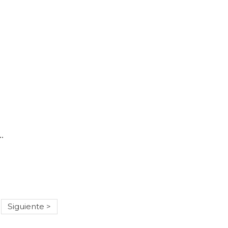
40 539 Siena Natural 37 Ml
Siguiente >