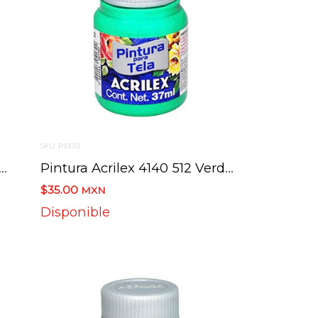
SKU: PI0013
 Acrilex 4140 511 Verde Bandera 37 Ml
Pintura Acrilex 4140 512 Verde Veronese 37 Ml
$35.00
MXN
Disponible