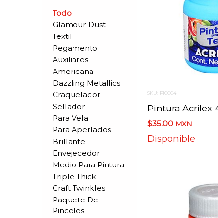
Todo
Glamour Dust
Textil
Pegamento
Auxiliares
Americana
Dazzling Metallics
Craquelador
SKU: PI0004
Sellador
Para Vela
$35.00
MXN
Para Aperlados
Disponible
Brillante
Envejecedor
Medio Para Pintura
Triple Thick
Craft Twinkles
Paquete De
Pinceles