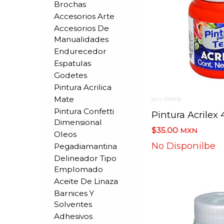
Brochas
Accesorios Arte
Accesorios De
Manualidades
Endurecedor
Espatulas
Godetes
Pintura Acrilica
Mate
SKU: PI0008
Pintura Confetti
Dimensional
$35.00
MXN
Oleos
No Disponilbe
Pegadiamantina
Delineador Tipo
Emplomado
Aceite De Linaza
Barnices Y
Solventes
Adhesivos