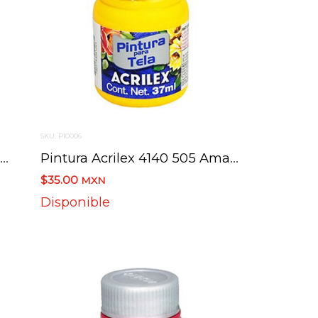
SKU: PI0006
Pintura Acrilex 4140 504 Amarillo Limon 37 Ml
Pintura Acrilex 4140 505 Amarillo Oro 37 Ml
$35.00
MXN
Disponible