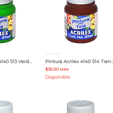
SKU: PI0015
Pintura Acrilex 4140 513 Verde Musgo 37 Ml
Pintura Acrilex 4140 514 Tierr
$35.00
MXN
Disponible