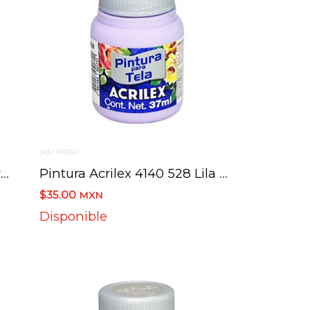
SKU: PI0021
Pintura Acrilex 4140 520 Negro 37 Ml
Pintura Acrilex 4140 528 Lila 37 Ml
$35.00
MXN
Disponible