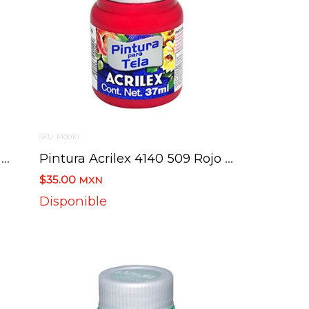
SKU: PI0010
Pintura Acrilex 4140 508 Rojo Escarlata 37 Ml
Pintura Acrilex 4140 509 Rojo Carmin 37 Ml
$35.00
MXN
Disponible