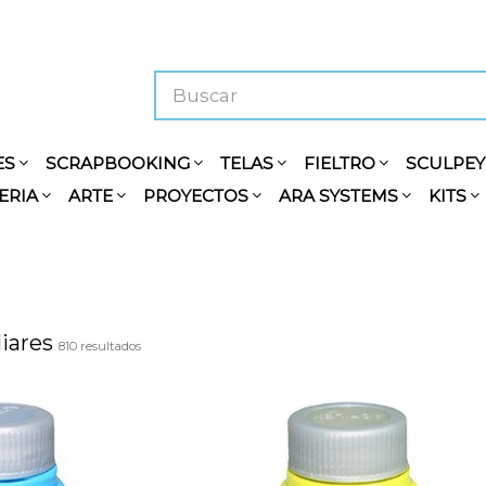
ES
SCRAPBOOKING
TELAS
FIELTRO
SCULPE
ERIA
ARTE
PROYECTOS
ARA SYSTEMS
KITS
liares
810 resultados