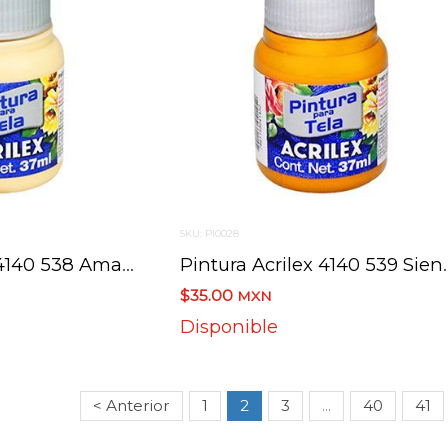
SKU: PI0028
Pintura Acrilex 4140 538 Amarillo Piel 37 Ml
Pintura Acrilex 41
$35.00
MXN
Disponible
< Anterior
1
2
3
...
40
41