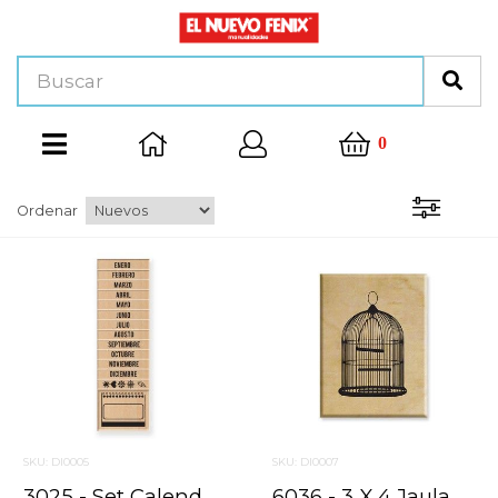
0
Ordenar
SKU: DI0005
SKU: DI0007
3025 - Set Calendario
6036 - 3 X 4 Jaula