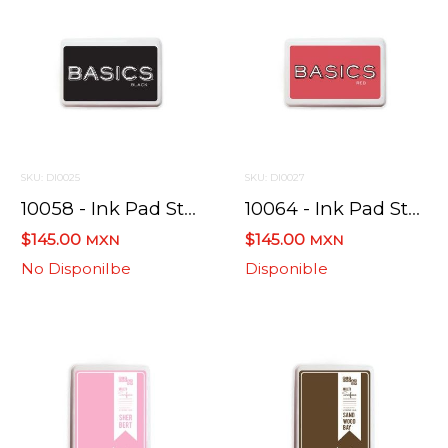
SKU: DI0025
SKU: DI0027
10058 - Ink Pad Std Anilina Negro Basico
10064 - Ink Pad Std Anilina Rojo Basico
$145.00
$145.00
MXN
MXN
No Disponilbe
Disponible