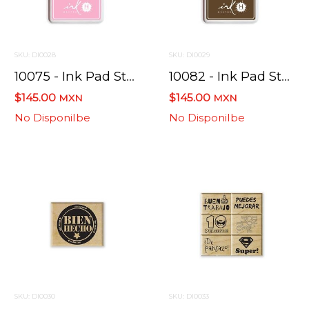
SKU: DI0028
SKU: DI0029
10075 - Ink Pad Std Hybrido 708 Sherbet
10082 - Ink Pad Std Hybrido Sandwood Bay
$145.00
$145.00
MXN
MXN
No Disponilbe
No Disponilbe
SKU: DI0030
SKU: DI0033