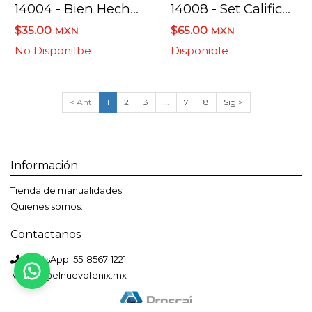
14004 - Bien Hecho Individual
14008 - Set Calificadores
$35.00
$65.00
MXN
MXN
No Disponilbe
Disponible
< Ant
1
2
3
...
7
8
Sig >
Información
Tienda de manualidades
Quienes somos.
Contactanos
Bienvenido a El Nuevo Fénix
WhatsApp: 55-8567-1221
Solemos responder en menos de una hora
ventas@elnuevofenix.mx