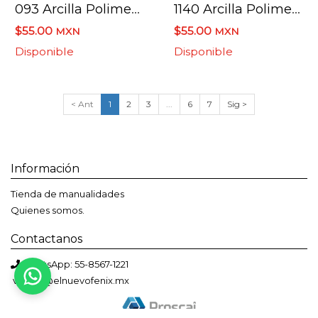
093 Arcilla Polimerica Sculpey Iii S302 Beige 57 G
1140 Arcilla Polimerica Sculpey Iii S302 Perla Rojo 57 G.
$55.00
$55.00
MXN
MXN
Disponible
Disponible
< Ant
1
2
3
...
6
7
Sig >
Información
Tienda de manualidades
Quienes somos.
Contactanos
Bienvenido a El Nuevo Fénix
WhatsApp: 55-8567-1221
Solemos responder en menos de una hora
ventas@elnuevofenix.mx