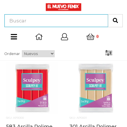
0
Ordenar
SKU: AP0000
SKU: AP0001
583 Arcilla Polimerica Sculpey Iii S302 Rojo Fuerte 57 G.
301 Arcilla Polimerica Sculpey Iii S302 Tostado 57 G.