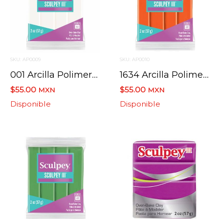
SKU: AP0009
SKU: AP0010
001 Arcilla Polimerica Sculpey Iii S302 Blanco 57 G.
1634 Arcilla Polimerica Sculpey Iii S302 Naranja Pura 57 G.
$55.00
$55.00
MXN
MXN
Disponible
Disponible