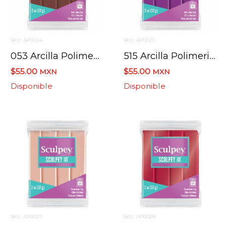
SKU: AP0024
SKU: AP0026
053 Arcilla Polimerica Sculpey Iii S302 Chocolate 57 G.
515 Arcilla Polimerica Sculpey Iii S302 Violeta 57 G.
$55.00
$55.00
MXN
MXN
Disponible
Disponible
SKU: AP0027
SKU: AP0028