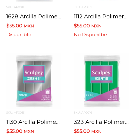
SKU: AP0011
SKU: AP0012
1628 Arcilla Polimerica Sculpey Iii S302 Verde Valnita 57 G.
1112 Arcilla Polimeri Scul Iii S302 Perla Fucsia 57 G
$55.00
$55.00
MXN
MXN
Disponible
No Disponilbe
SKU: AP0013
SKU: AP0016
1130 Arcilla Polimerica Sculpey Iii S302 Plata 57 G.
323 Arcilla Polimerica Sculpey Iii S302 Esmeralda 57 G.
$55.00
$55.00
MXN
MXN