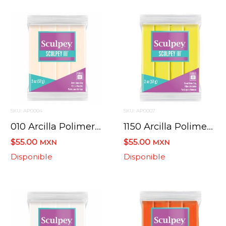
SKU: AP0004
SKU: AP0007
010 Arcilla Polimerica Sculpey Iii S302 Transparente 57 G.
1150 Arcilla Polimerica Sculpey Iii S302 Limona D A 57 G.
$55.00
$55.00
MXN
MXN
Disponible
Disponible