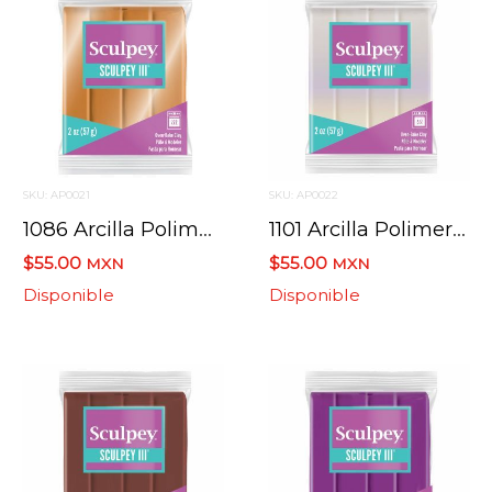
SKU: AP0021
SKU: AP0022
1086 Arcilla Polimerica Sculpey Iii S302 Oro 57 G.
1101 Arcilla Polimerica Sculpey Iii S302 Perla 57 G.
$55.00
$55.00
MXN
MXN
Disponible
Disponible