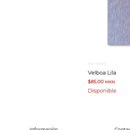
SKU: TV0024
Velboa Lila
$85.00
MXN
Disponible
Información
Conta