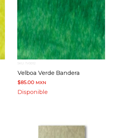
SKU: TV0012
Velboa Verde Bandera
$85.00
MXN
Disponible