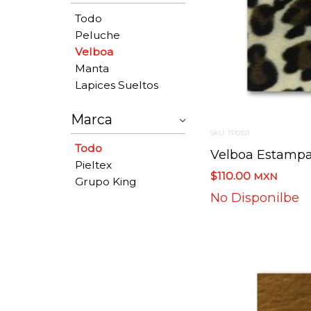
Todo
Peluche
Velboa
Manta
Lapices Sueltos
Marca
SKU: TP0151
Todo
Pieltex
$110.00
MXN
Grupo King
No Disponilbe