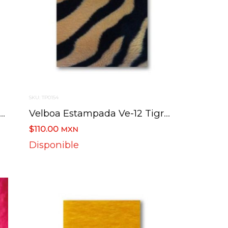
SKU: TP0154
a Estampada Ve-10 Jirafa B/n
Velboa Estampada Ve-12 Tigre Miel
$110.00
MXN
Disponible