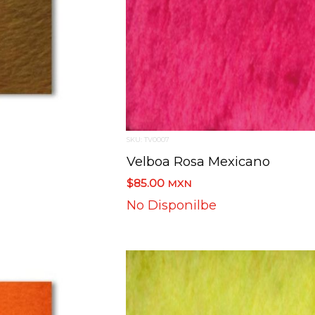
SKU: TV0007
Velboa Rosa Mexicano
$85.00
MXN
No Disponilbe