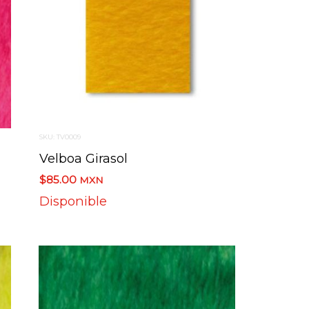
SKU: TV0009
Velboa Girasol
$85.00
MXN
Disponible