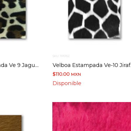
SKU: TP0152
Velboa Estampada Ve 9 Jaguar
Velbo
$110.00
MXN
Disponible